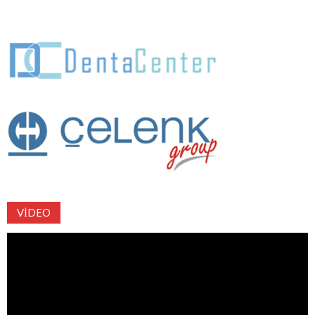
VIDEO
Video
oynatıcı