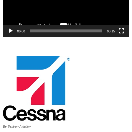
00:00
00:15
By Textron Aviation