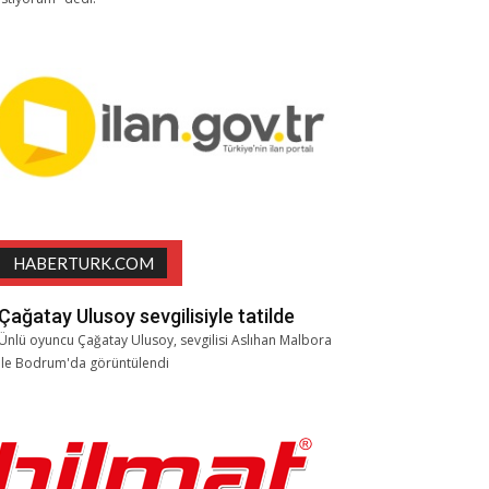
HABERTURK.COM
Çağatay Ulusoy sevgilisiyle tatilde
Ünlü oyuncu Çağatay Ulusoy, sevgilisi Aslıhan Malbora
ile Bodrum'da görüntülendi