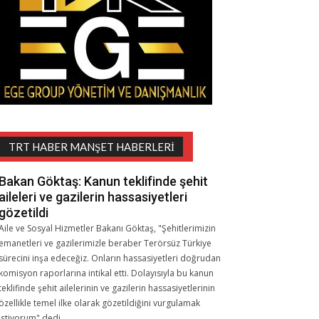
TRT HABER MANŞET HABERLERI
Bakan Göktaş: Kanun teklifinde şehit
aileleri ve gazilerin hassasiyetleri
gözetildi
Aile ve Sosyal Hizmetler Bakanı Göktaş, "Şehitlerimizin
emanetleri ve gazilerimizle beraber Terörsüz Türkiye
sürecini inşa edeceğiz. Onların hassasiyetleri doğrudan
komisyon raporlarına intikal etti. Dolayısıyla bu kanun
teklifinde şehit ailelerinin ve gazilerin hassasiyetlerinin
özellikle temel ilke olarak gözetildiğini vurgulamak
istiyorum" dedi.