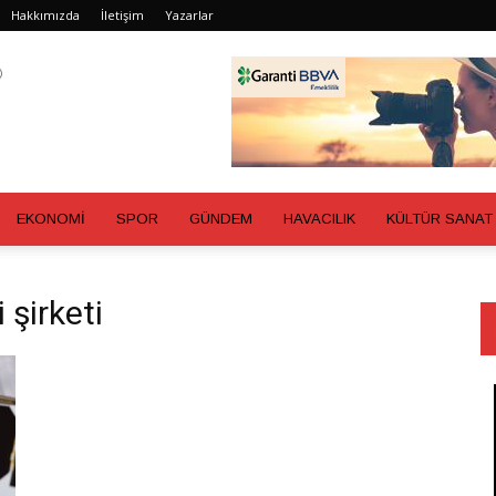
Hakkımızda
İletişim
Yazarlar
EKONOMİ
SPOR
GÜNDEM
HAVACILIK
KÜLTÜR SANAT
 şirketi