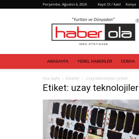
Perşembe, Ağustos 6, 2026
Kayıt Ol / Katıl
Künye
Haber
Ola
ANASAYFA
YEREL HABERLER
DÜNYA
Ana Sayfa
Etiketler
Uzay teknolojileri şirketi
Etiket: uzay teknolojileri