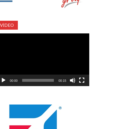
VIDEO
deo
natıcı
00:00
00:15