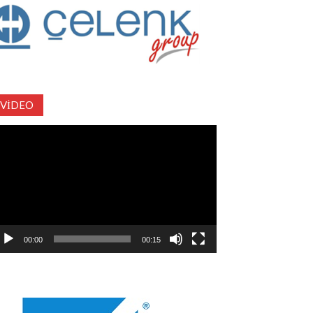
VIDEO
deo
natıcı
00:00
00:15