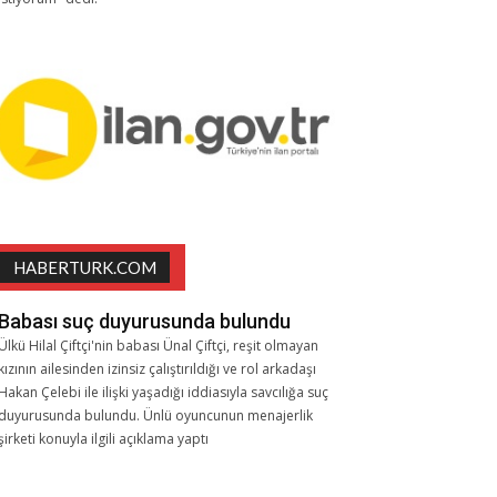
HABERTURK.COM
Babası suç duyurusunda bulundu
Ülkü Hilal Çiftçi'nin babası Ünal Çiftçi, reşit olmayan
kızının ailesinden izinsiz çalıştırıldığı ve rol arkadaşı
Hakan Çelebi ile ilişki yaşadığı iddiasıyla savcılığa suç
duyurusunda bulundu. Ünlü oyuncunun menajerlik
şirketi konuyla ilgili açıklama yaptı