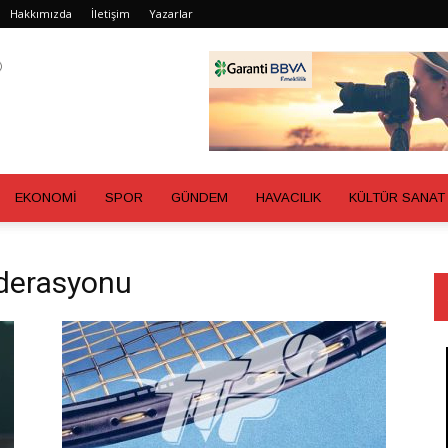
Hakkımızda
İletişim
Yazarlar
EKONOMİ
SPOR
GÜNDEM
HAVACILIK
KÜLTÜR SANAT
ederasyonu