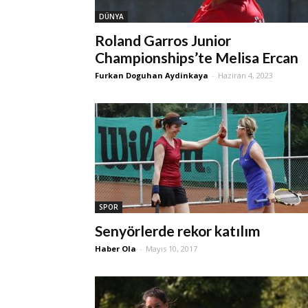
DÜNYA
Roland Garros Junior
Championships’te Melisa Ercan
Furkan Doguhan Aydinkaya
-
Haziran 4, 2023
SPOR
Senyörlerde rekor katılım
Haber Ola
-
Mayıs 10, 2017