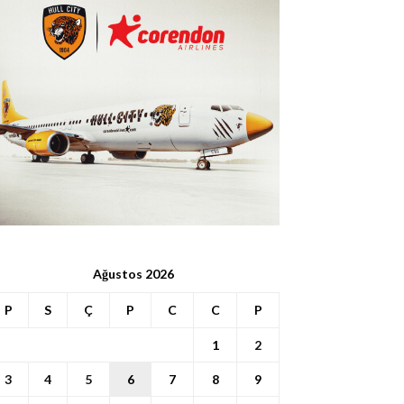
Ağustos 2026
P
S
Ç
P
C
C
P
1
2
3
4
5
6
7
8
9