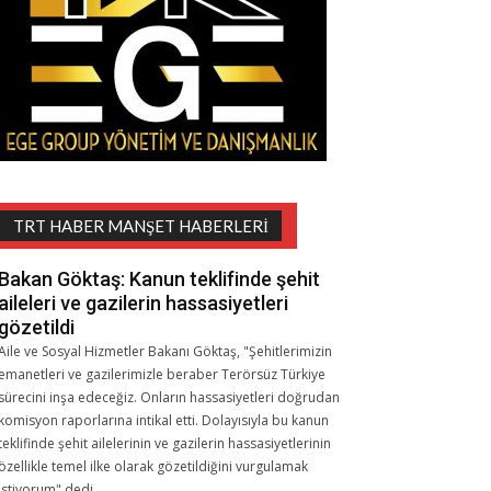
TRT HABER MANŞET HABERLERI
Bakan Göktaş: Kanun teklifinde şehit
aileleri ve gazilerin hassasiyetleri
gözetildi
Aile ve Sosyal Hizmetler Bakanı Göktaş, "Şehitlerimizin
emanetleri ve gazilerimizle beraber Terörsüz Türkiye
sürecini inşa edeceğiz. Onların hassasiyetleri doğrudan
komisyon raporlarına intikal etti. Dolayısıyla bu kanun
teklifinde şehit ailelerinin ve gazilerin hassasiyetlerinin
özellikle temel ilke olarak gözetildiğini vurgulamak
istiyorum" dedi.