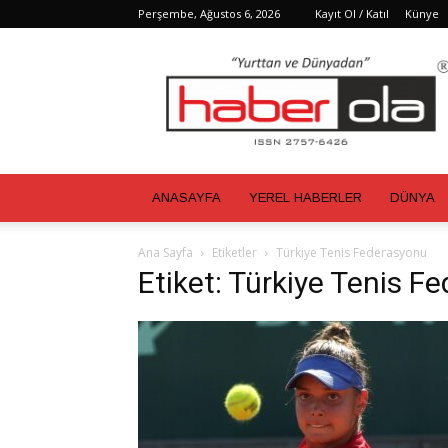
Perşembe, Ağustos 6, 2026
Kayıt Ol / Katıl
Künye
Haber
Ola
ANASAYFA
YEREL HABERLER
DÜNYA
Ana Sayfa
Etiketler
Türkiye Tenis Federasyonu
Etiket: Türkiye Tenis F