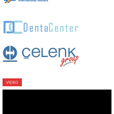
VIDEO
Video
oynatıcı