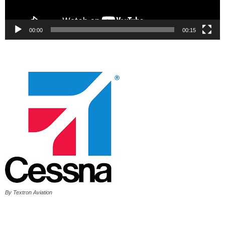
00:00
00:15
By Textron Aviation