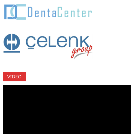
VIDEO
Video
oynatıcı