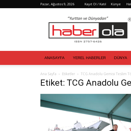
Pazar, Ağustos 9, 2026
Kayıt Ol / Katıl
Künye
Ha
Haber
Ola
ANASAYFA
YEREL HABERLER
DÜNYA
Ana Sayfa
Etiketler
TCG Anadolu Gemisi Teslim T
Etiket: TCG Anadolu Ge