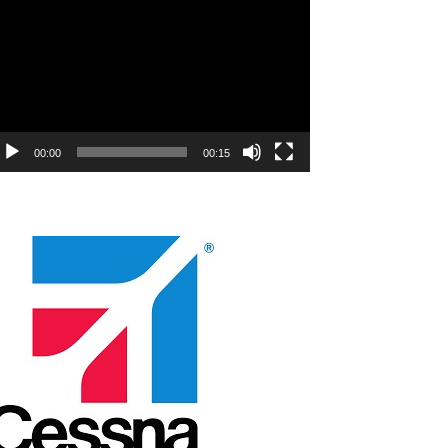
natıcı
00:00
00:15