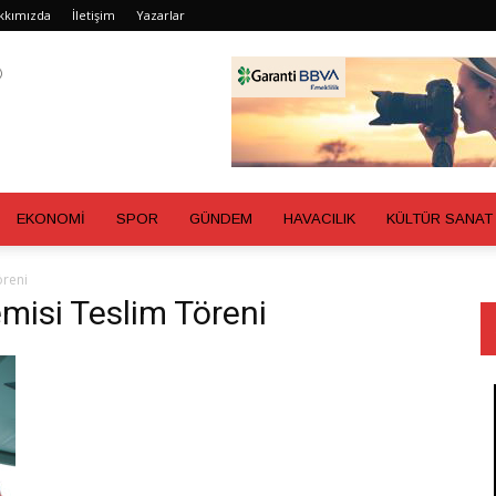
kkımızda
İletişim
Yazarlar
EKONOMİ
SPOR
GÜNDEM
HAVACILIK
KÜLTÜR SANAT
öreni
misi Teslim Töreni