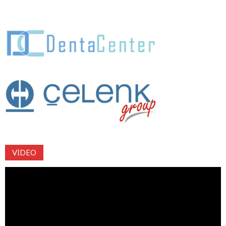
VIDEO
Video
oynatıcı