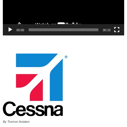
00:00
00:15
By Textron Aviation