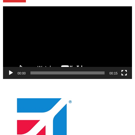
Video
oynatıcı
00:00
00:15