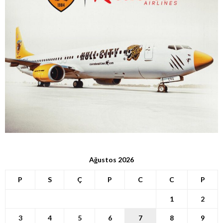
Ağustos 2026
P
S
Ç
P
C
C
P
1
2
3
4
5
6
7
8
9