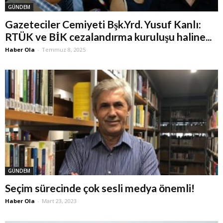
GÜNDEM
Gazeteciler Cemiyeti Bşk.Yrd. Yusuf Kanlı:
RTÜK ve BİK cezalandırma kuruluşu haline...
Haber Ola
-
Temmuz 8, 2025
GÜNDEM
Seçim sürecinde çok sesli medya önemli!
Haber Ola
-
Mart 23, 2023