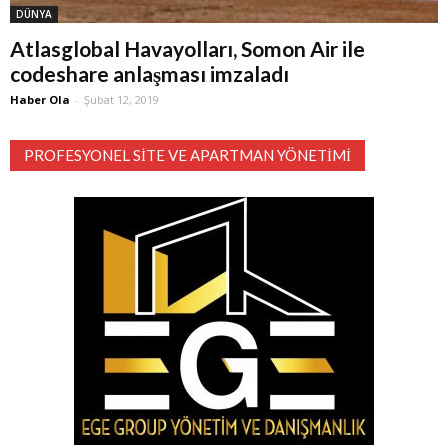
DÜNYA
​Atlasglobal Havayolları, Somon Air ile
codeshare anlaşması imzaladı
Haber Ola
-
Şubat 12, 2019
PROFESYONEL SITE VE APARTMAN YÖNETIMI