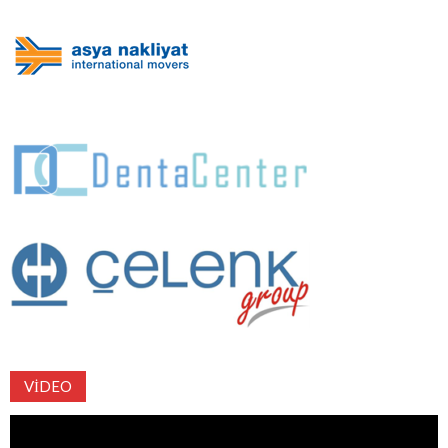
VIDEO
Video
oynatıcı