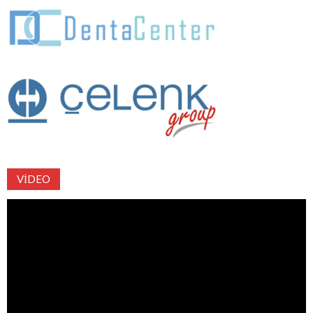
VIDEO
Video
oynatıcı