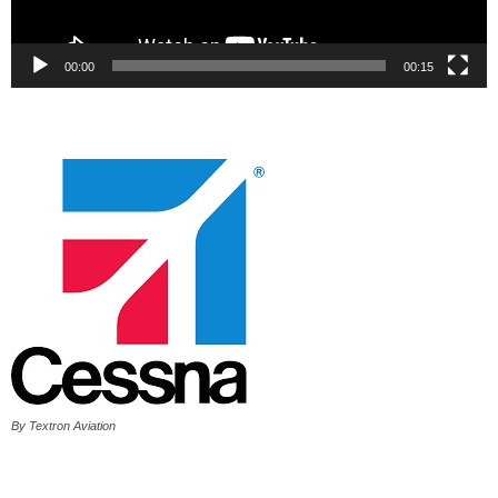
00:00
00:15
By Textron Aviation