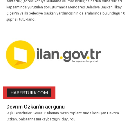
sahtecilik, görevi kötüye kullanma ve imar kirliliğine neden olma suçları
kapsamında yürütülen soruşturmada Menderes Belediye Başkanı İlkay
Çiçek'in ve iki belediye başkan yardımcısının da aralarında bulunduğu 10
şüpheli tutuklandı.
HABERTURK.COM
Devrim Özkan'ın acı günü
'Aşk Tesadüfleri Sever 3' filminin basın toplantısında konuşan Devrim
Özkan, babaannesini kaybettiğini duyurdu