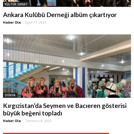
KÜLTÜR SANAT
Ankara Kulübü Derneği albüm çıkartıyor
Haber Ola
-
Eylül 17, 2023
DÜNYA
Kırgızistan’da Seymen ve Bacıeren gösterisi
büyük beğeni topladı
Haber Ola
-
Temmuz 8, 2023