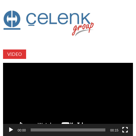
VIDEO
Video
oynatıcı
00:00
00:15