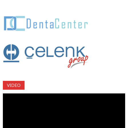
VIDEO
Video
oynatıcı