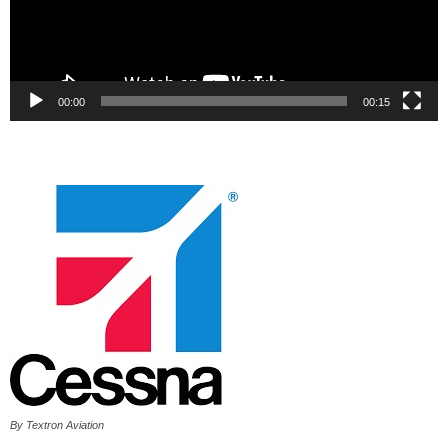
00:00
00:15
By Textron Aviation