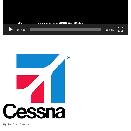
00:00
00:15
By Textron Aviation