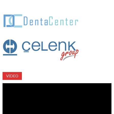
VIDEO
Video
oynatıcı