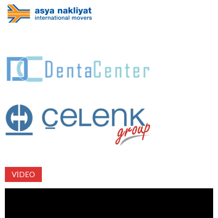
VIDEO
Video
oynatıcı