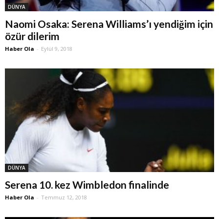
DÜNYA
Naomi Osaka: Serena Williams’ı yendiğim için
özür dilerim
Haber Ola
-
Eylül 9, 2018
DÜNYA
Serena 10. kez Wimbledon finalinde
Haber Ola
-
Temmuz 12, 2018