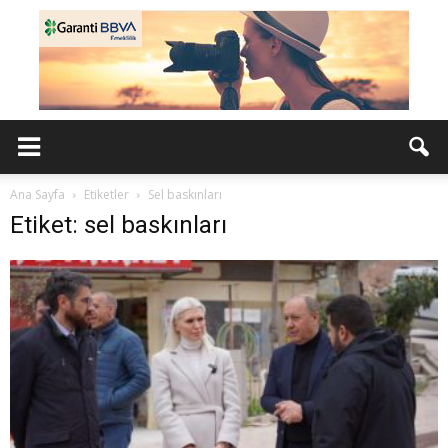
Ana Sayfa
Etiketler
Sel baskınları
Etiket: sel baskınları