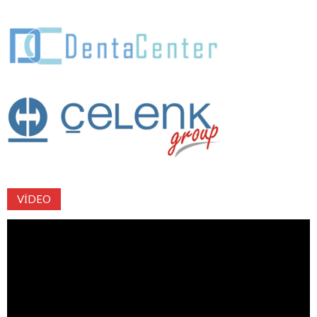
VIDEO
Video
oynatıcı