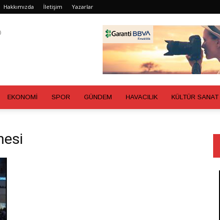
Hakkımızda
İletişim
Yazarlar
EKONOMİ
SPOR
GÜNDEM
HAVACILIK
KÜLTÜR SANAT
mesi