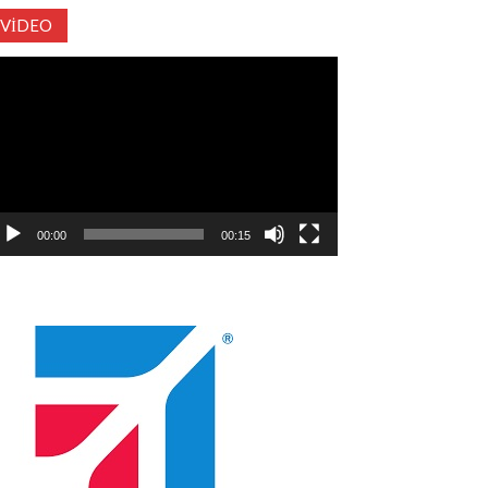
VIDEO
deo
natıcı
00:00
00:15