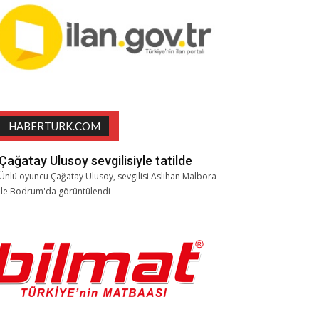
HABERTURK.COM
Çağatay Ulusoy sevgilisiyle tatilde
Ünlü oyuncu Çağatay Ulusoy, sevgilisi Aslıhan Malbora
ile Bodrum'da görüntülendi