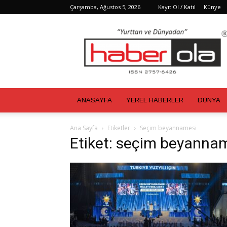
Çarşamba, Ağustos 5, 2026
Kayıt Ol / Katıl
Künye
Haber
Ola
ANASAYFA
YEREL HABERLER
DÜNYA
Ana Sayfa
Etiketler
Seçim beyannamesi
Etiket: seçim beyanna