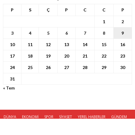
P
S
Ç
P
C
C
P
1
2
3
4
5
6
7
8
9
10
11
12
13
14
15
16
17
18
19
20
21
22
23
24
25
26
27
28
29
30
31
« Tem
DÜNYA
EKONOMİ
SPOR
SİYASET
YEREL HABERLER
GÜNDEM
KÜNYE
© Haber Ola