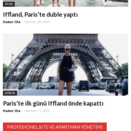
SPOR
Iffland, Paris’te duble yaptı
Haber Ola
-
Haziran 18, 2023
DÜNYA
Paris’te ilk günü Iffland önde kapattı
Haber Ola
-
Haziran 17, 2023
PROFESYONEL SITE VE APARTMAN YÖNETIMI