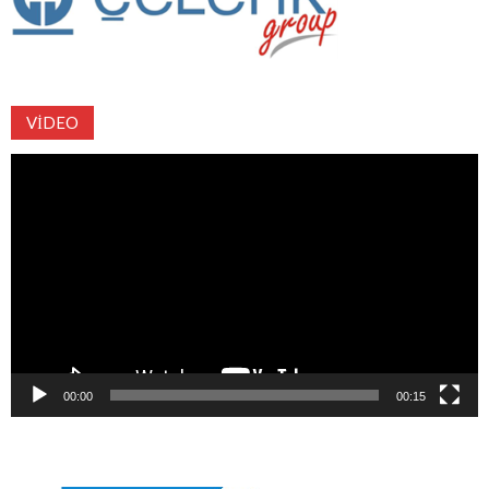
VIDEO
Video
oynatıcı
00:00
00:15