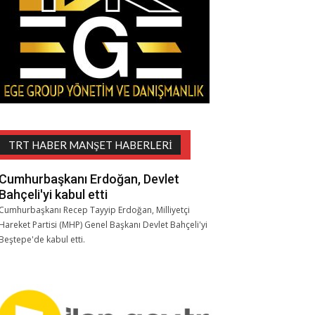
TRT HABER MANŞET HABERLERI
Cumhurbaşkanı Erdoğan, Devlet
Bahçeli'yi kabul etti
Cumhurbaşkanı Recep Tayyip Erdoğan, Milliyetçi
Hareket Partisi (MHP) Genel Başkanı Devlet Bahçeli'yi
Beştepe'de kabul etti.