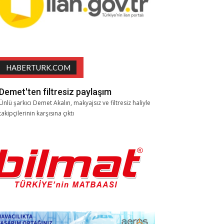
HABERTURK.COM
Demet'ten filtresiz paylaşım
Ünlü şarkıcı Demet Akalın, makyajsız ve filtresiz haliyle
takipçilerinin karşısına çıktı