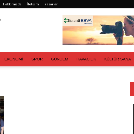
Hakkımızda
İletişim
Yazarlar
EKONOMİ
SPOR
GÜNDEM
HAVACILIK
KÜLTÜR SANAT