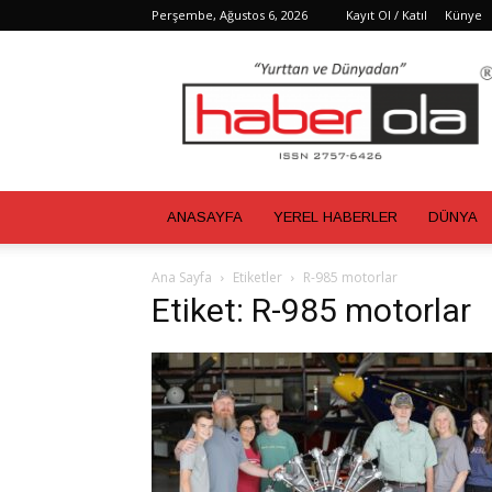
Perşembe, Ağustos 6, 2026
Kayıt Ol / Katıl
Künye
Haber
Ola
ANASAYFA
YEREL HABERLER
DÜNYA
Ana Sayfa
Etiketler
R-985 motorlar
Etiket: R-985 motorlar