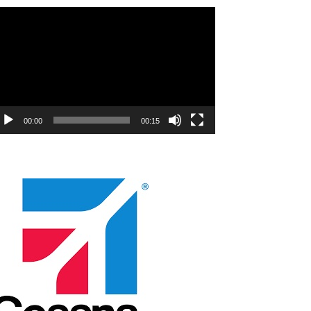
deo
natıcı
00:00
00:15