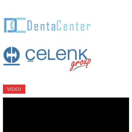
VIDEO
Video
oynatıcı