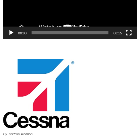
00:00
00:15
By Textron Aviation