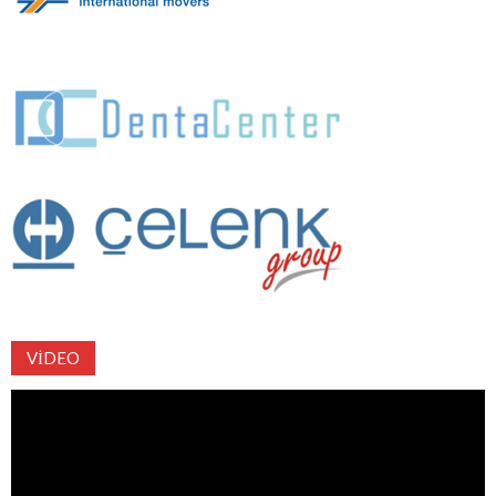
VIDEO
Video
oynatıcı