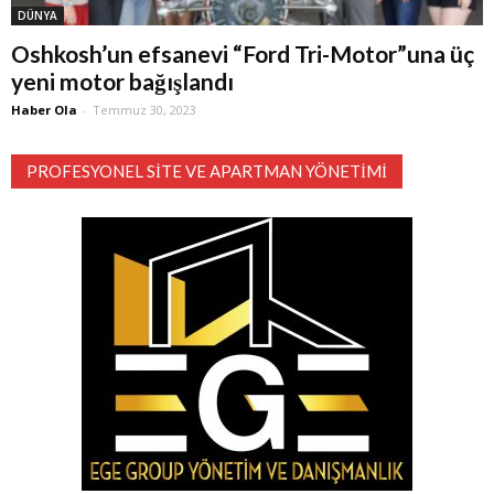
DÜNYA
Oshkosh’un efsanevi “Ford Tri-Motor”una üç
yeni motor bağışlandı
Haber Ola
-
Temmuz 30, 2023
PROFESYONEL SITE VE APARTMAN YÖNETIMI