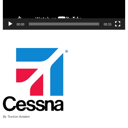
00:00
00:15
By Textron Aviation