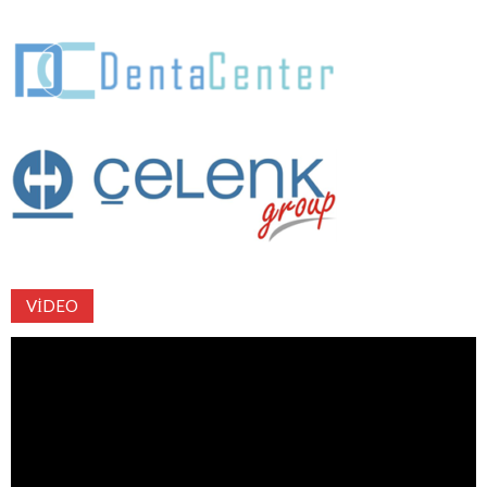
VIDEO
Video
oynatıcı