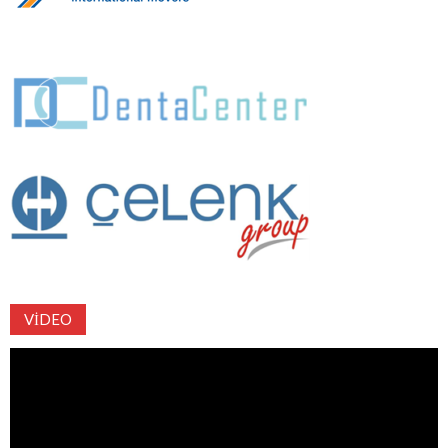
VIDEO
Video
oynatıcı