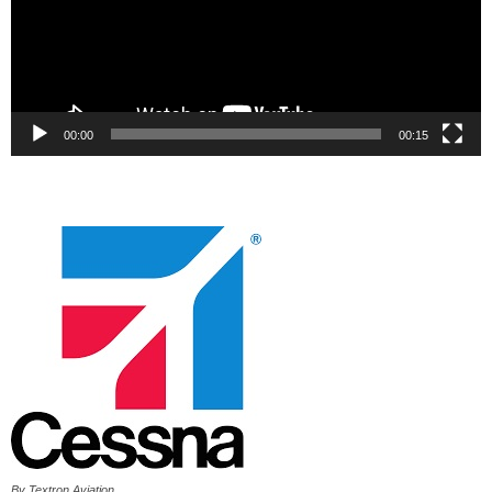
00:00
00:15
By Textron Aviation