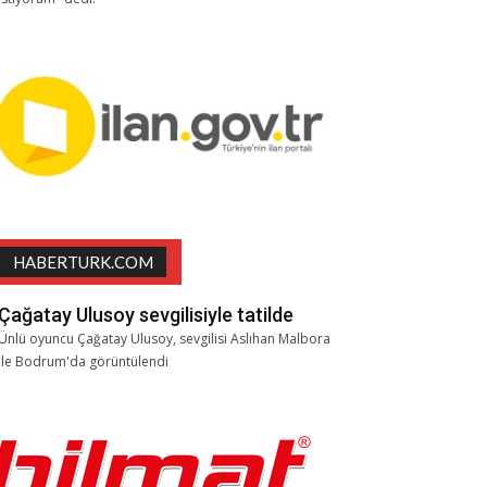
HABERTURK.COM
Çağatay Ulusoy sevgilisiyle tatilde
Ünlü oyuncu Çağatay Ulusoy, sevgilisi Aslıhan Malbora
ile Bodrum'da görüntülendi