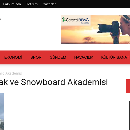
Hakkımızda
İletişim
Yazarlar
EKONOMİ
SPOR
GÜNDEM
HAVACILIK
KÜLTÜR SANAT
ard Akademisi
yak ve Snowboard Akademisi