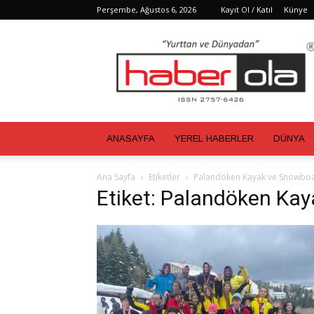
Perşembe, Ağustos 6, 2026
Kayıt Ol / Katıl
Künye
Haber
Ola
ANASAYFA
YEREL HABERLER
DÜNYA
Ana Sayfa
Etiketler
Palandöken Kayak ve Snowbo
Etiket: Palandöken Ka