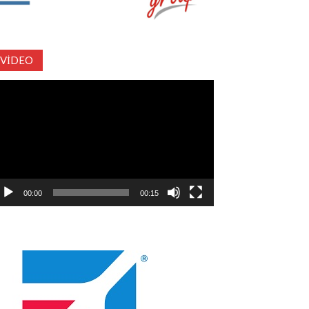
VIDEO
deo
natıcı
00:00
00:15