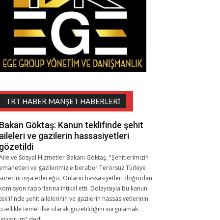
TRT HABER MANŞET HABERLERI
Bakan Göktaş: Kanun teklifinde şehit
aileleri ve gazilerin hassasiyetleri
gözetildi
Aile ve Sosyal Hizmetler Bakanı Göktaş, "Şehitlerimizin
emanetleri ve gazilerimizle beraber Terörsüz Türkiye
sürecini inşa edeceğiz. Onların hassasiyetleri doğrudan
komisyon raporlarına intikal etti. Dolayısıyla bu kanun
teklifinde şehit ailelerinin ve gazilerin hassasiyetlerinin
özellikle temel ilke olarak gözetildiğini vurgulamak
istiyorum" dedi.