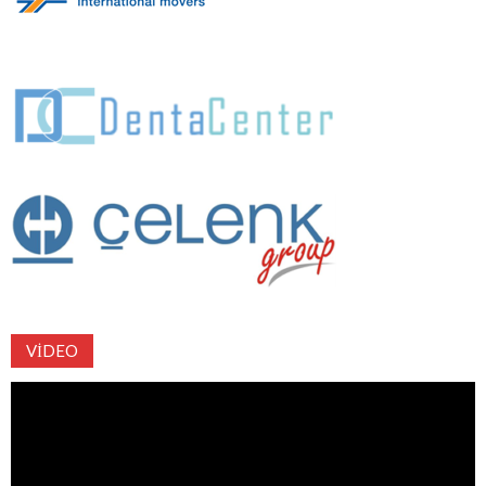
VIDEO
Video
oynatıcı