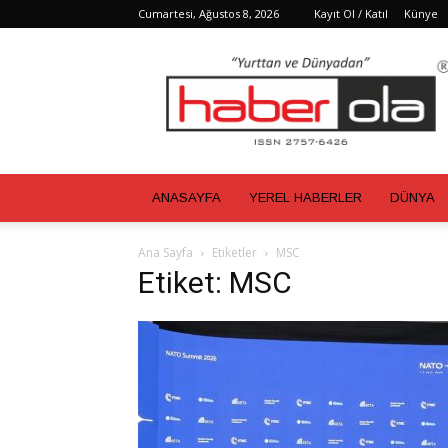
Cumartesi, Ağustos 8, 2026
Kayıt Ol / Katıl
Künye
Haber
Ola
ANASAYFA
YEREL HABERLER
DÜNYA
Ana Sayfa
Etiketler
MSC
Etiket: MSC