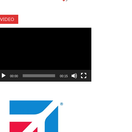
VIDEO
deo
natıcı
00:00
00:15