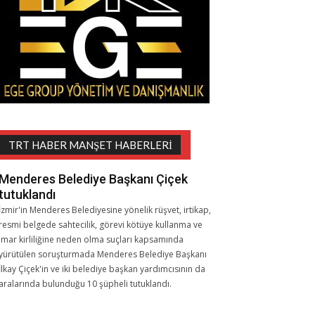
TRT HABER MANŞET HABERLERI
Menderes Belediye Başkanı Çiçek
tutuklandı
İzmir'in Menderes Belediyesine yönelik rüşvet, irtikap,
resmi belgede sahtecilik, görevi kötüye kullanma ve
imar kirliliğine neden olma suçları kapsamında
yürütülen soruşturmada Menderes Belediye Başkanı
İlkay Çiçek'in ve iki belediye başkan yardımcısının da
aralarında bulunduğu 10 şüpheli tutuklandı.