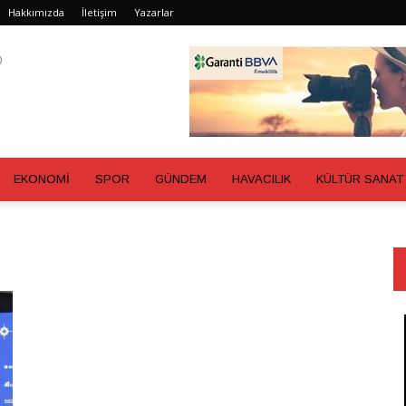
Hakkımızda
İletişim
Yazarlar
EKONOMİ
SPOR
GÜNDEM
HAVACILIK
KÜLTÜR SANAT