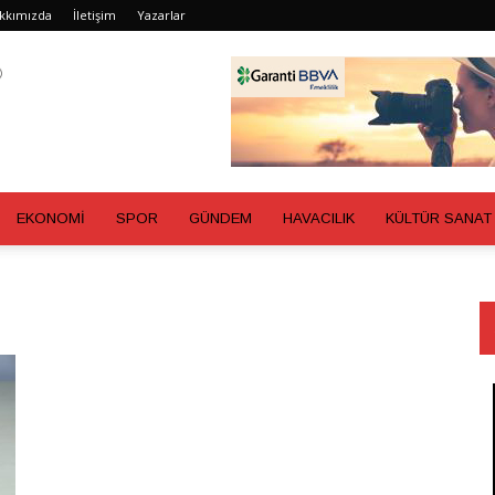
kkımızda
İletişim
Yazarlar
EKONOMİ
SPOR
GÜNDEM
HAVACILIK
KÜLTÜR SANAT