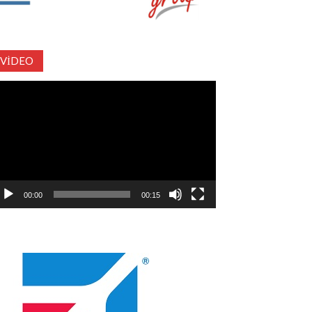
VIDEO
deo
natıcı
00:00
00:15