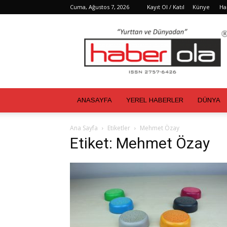
Cuma, Ağustos 7, 2026
Kayıt Ol / Katıl
Künye
Ha
Haber
Ola
ANASAYFA
YEREL HABERLER
DÜNYA
Ana Sayfa
Etiketler
Mehmet Özay
Etiket: Mehmet Özay