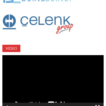
VIDEO
Video
oynatıcı