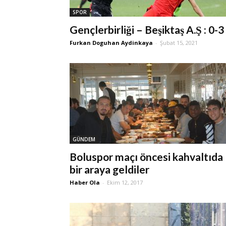
SPOR
Gençlerbirliği – Beşiktaş A.Ş : 0-3
Furkan Doguhan Aydinkaya
-
Şubat 15, 2021
GÜNDEM
Boluspor maçı öncesi kahvaltıda
bir araya geldiler
Haber Ola
-
Ekim 12, 2017