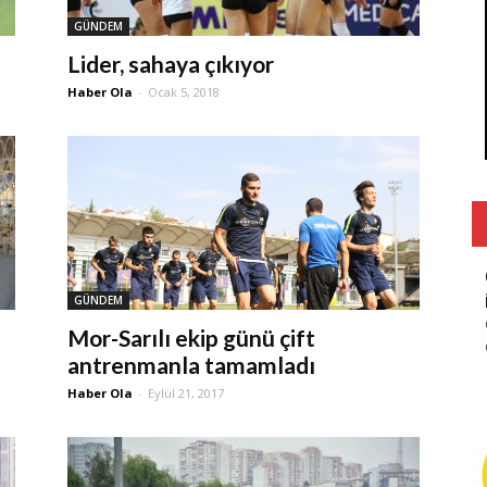
GÜNDEM
Lider, sahaya çıkıyor
Haber Ola
-
Ocak 5, 2018
GÜNDEM
Mor-Sarılı ekip günü çift
antrenmanla tamamladı
Haber Ola
-
Eylül 21, 2017