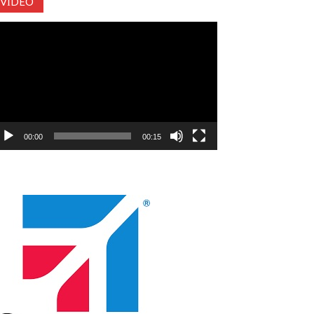
VIDEO
deo
natıcı
00:00
00:15