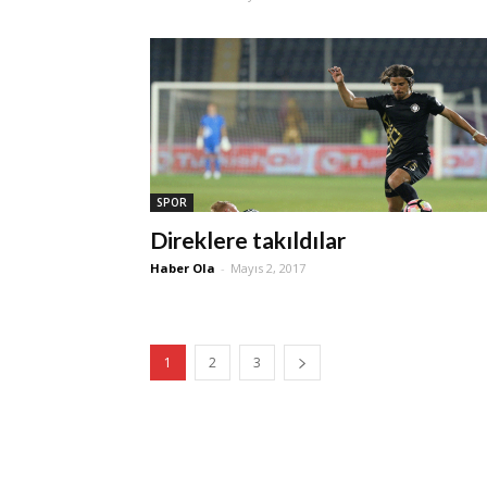
SPOR
Direklere takıldılar
Haber Ola
-
Mayıs 2, 2017
1
2
3