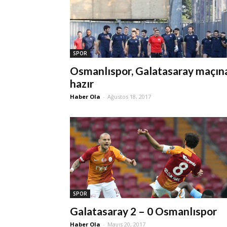
SPOR
Osmanlıspor, Galatasaray maçın
hazır
Haber Ola
-
Ağustos 18, 2017
SPOR
Galatasaray 2 – 0 Osmanlıspor
Haber Ola
-
Mayıs 20, 2017