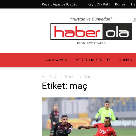
Pazar, Ağustos 9, 2026
Kayıt Ol / Katıl
Künye
Ha
Haber
Ola
ANASAYFA
YEREL HABERLER
DÜNYA
Ana Sayfa
Etiketler
Maç
Etiket: maç