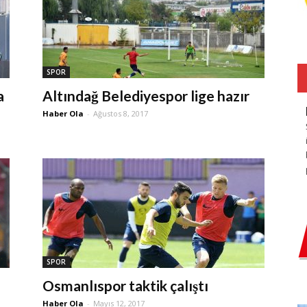
SPOR
a
Altındağ Belediyespor lige hazır
Haber Ola
-
Ağustos 8, 2017
SPOR
Osmanlıspor taktik çalıştı
Haber Ola
-
Mayıs 12, 2017