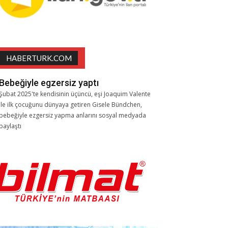
HABERTURK.COM
Bebeğiyle egzersiz yaptı
Şubat 2025'te kendisinin üçüncü, eşi Joaquim Valente
ile ilk çocuğunu dünyaya getiren Gisele Bündchen,
bebeğiyle ezgersiz yapma anlarını sosyal medyada
paylaştı