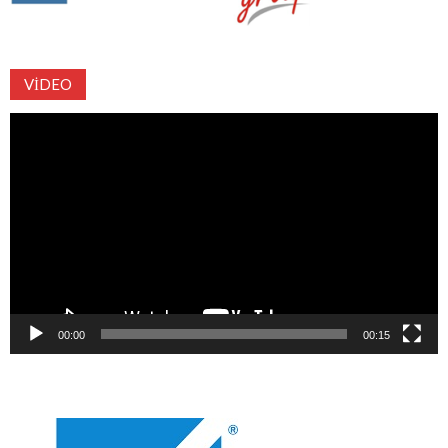
VIDEO
Video
oynatıcı
00:00
00:15