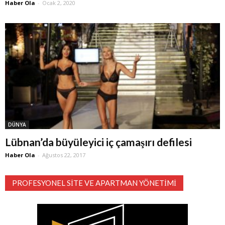
Haber Ola
-
Ocak 2, 2020
DÜNYA
Lübnan’da büyüleyici iç çamaşırı defilesi
Haber Ola
-
Ağustos 22, 2017
PROFESYONEL SITE VE APARTMAN YÖNETIMI