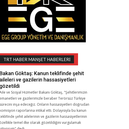
TRT HABER MANŞET HABERLERI
Bakan Göktaş: Kanun teklifinde şehit
aileleri ve gazilerin hassasiyetleri
gözetildi
Aile ve Sosyal Hizmetler Bakanı Göktaş, "Şehitlerimizin
emanetleri ve gazilerimizle beraber Terörsüz Türkiye
sürecini inşa edeceğiz. Onların hassasiyetleri doğrudan
komisyon raporlarına intikal etti. Dolayısıyla bu kanun
teklifinde şehit ailelerinin ve gazilerin hassasiyetlerinin
özellikle temel ilke olarak gözetildiğini vurgulamak
istiyorum" dedi.