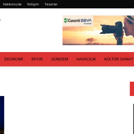
Hakkımızda
İletişim
Yazarlar
EKONOMİ
SPOR
GÜNDEM
HAVACILIK
KÜLTÜR SANAT