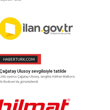
HABERTURK.COM
Çağatay Ulusoy sevgilisiyle tatilde
Ünlü oyuncu Çağatay Ulusoy, sevgilisi Aslıhan Malbora
ile Bodrum'da görüntülendi