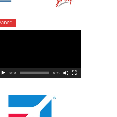
VIDEO
deo
natıcı
00:00
00:15