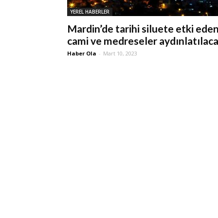
YEREL HABERLER
Mardin’de tarihi siluete etki ede
cami ve medreseler aydınlatılac
Haber Ola
-
Mart 10, 2023