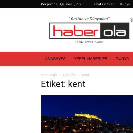
Perşembe, Ağustos 6, 2026
Kayıt Ol / Katıl
Künye
Haber
Ola
ANASAYFA
YEREL HABERLER
DÜNYA
Ana Sayfa
Etiketler
Kent
Etiket: kent