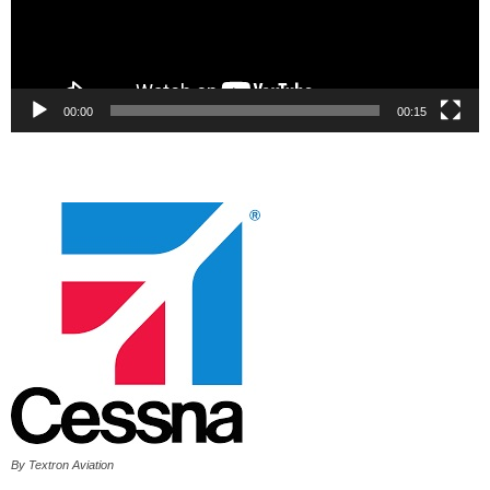
00:00
00:15
By Textron Aviation