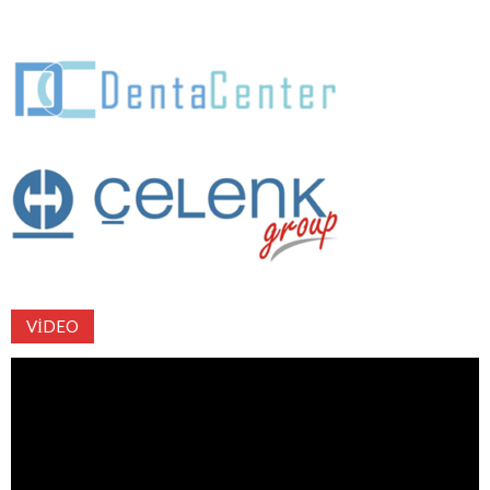
VIDEO
Video
oynatıcı