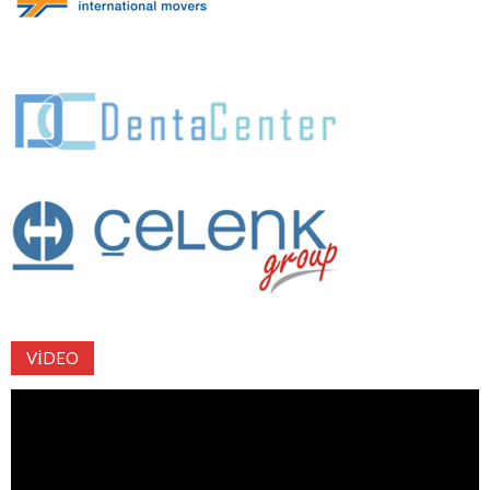
VIDEO
Video
oynatıcı