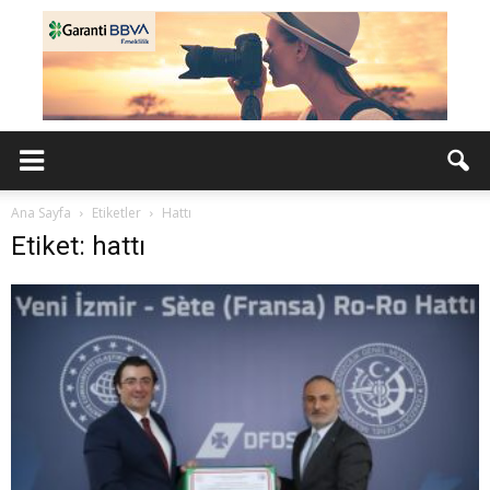
Ana Sayfa
Etiketler
Hattı
Etiket: hattı