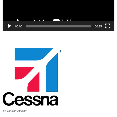
00:00
00:15
By Textron Aviation