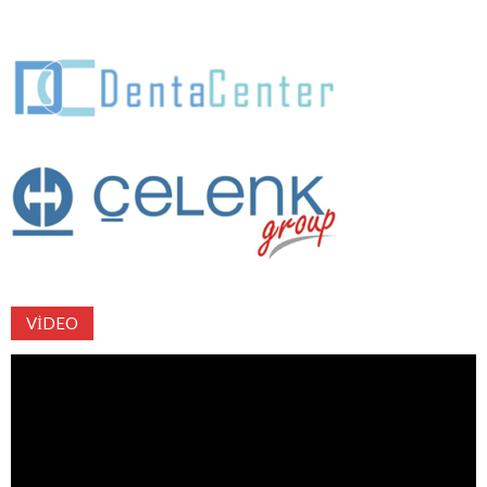
VIDEO
Video
oynatıcı