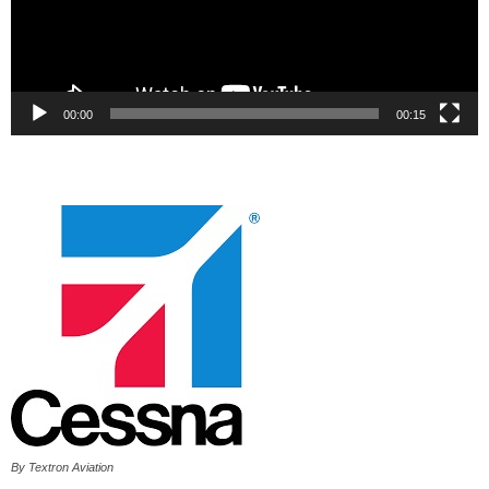
00:00
00:15
By Textron Aviation