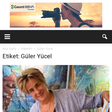
Ana Sayfa
Etiketler
Güler Yücel
Etiket: Güler Yücel