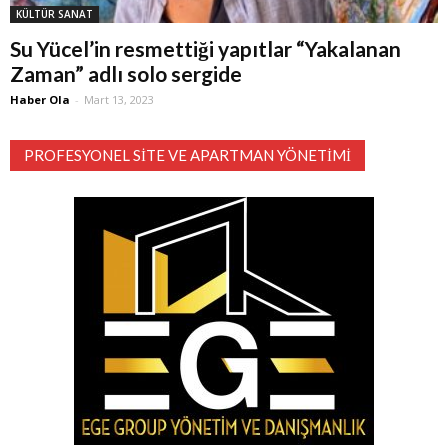
KÜLTÜR SANAT
Su Yücel’in resmettiği yapıtlar “Yakalanan
Zaman” adlı solo sergide
Haber Ola
-
Mart 13, 2023
PROFESYONEL SITE VE APARTMAN YÖNETIMI