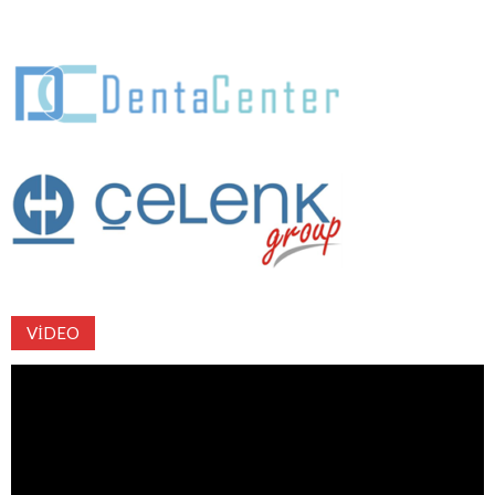
VIDEO
Video
oynatıcı