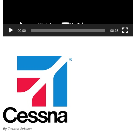
00:00
00:15
By Textron Aviation