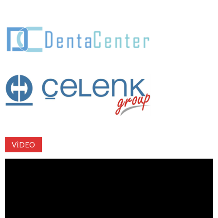
VIDEO
Video
oynatıcı