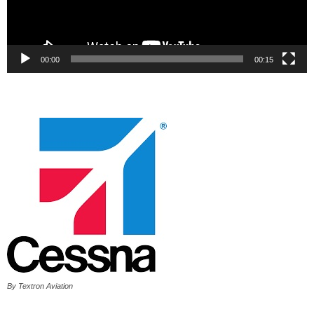
00:00
00:15
By Textron Aviation