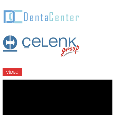
VIDEO
Video
oynatıcı