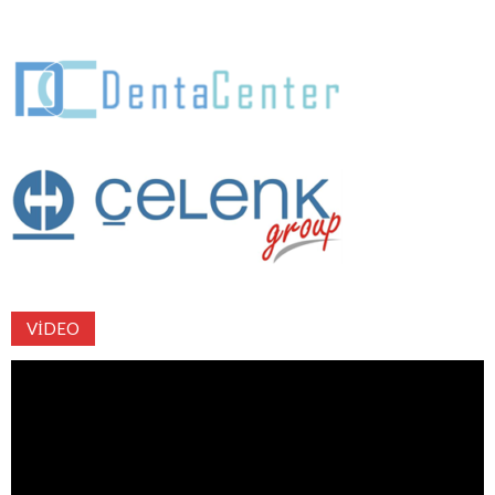
VIDEO
Video
oynatıcı