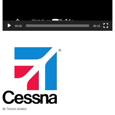
00:00
00:15
By Textron Aviation