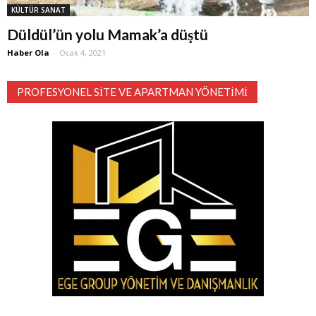
KÜLTÜR SANAT
Düldül’ün yolu Mamak’a düştü
Haber Ola
-
Ocak 4, 2021
PROFESYONEL SITE VE APARTMAN YÖNETIMI