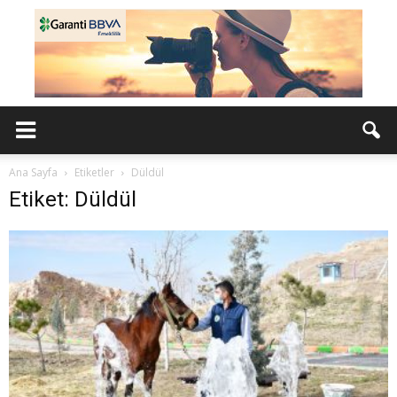
Ana Sayfa
Etiketler
Düldül
Etiket: Düldül