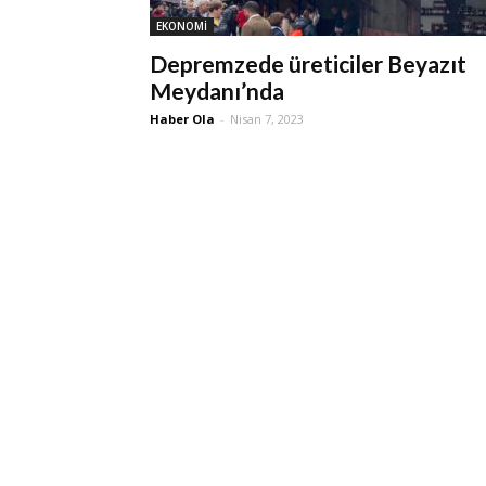
EKONOMİ
Depremzede üreticiler Beyazıt
Meydanı’nda
Haber Ola
-
Nisan 7, 2023