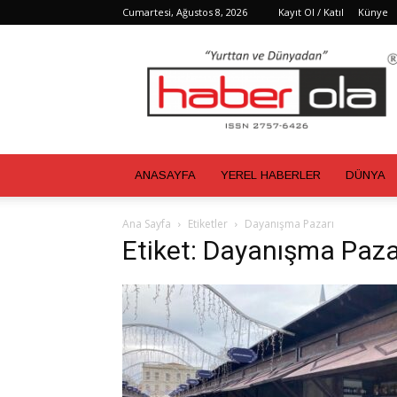
Cumartesi, Ağustos 8, 2026
Kayıt Ol / Katıl
Künye
Haber
Ola
ANASAYFA
YEREL HABERLER
DÜNYA
Ana Sayfa
Etiketler
Dayanışma Pazarı
Etiket: Dayanışma Paza