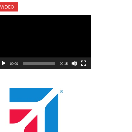
VIDEO
deo
natıcı
00:00
00:15