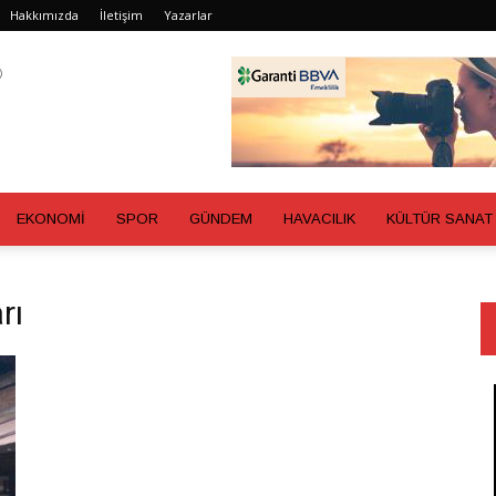
Hakkımızda
İletişim
Yazarlar
EKONOMİ
SPOR
GÜNDEM
HAVACILIK
KÜLTÜR SANAT
rı