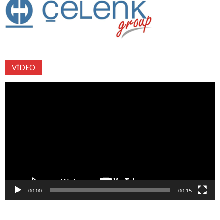
VIDEO
Video
oynatıcı
00:00
00:15