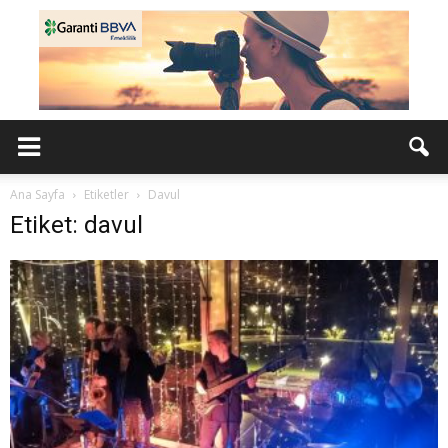
Ana Sayfa
Etiketler
Davul
Etiket: davul