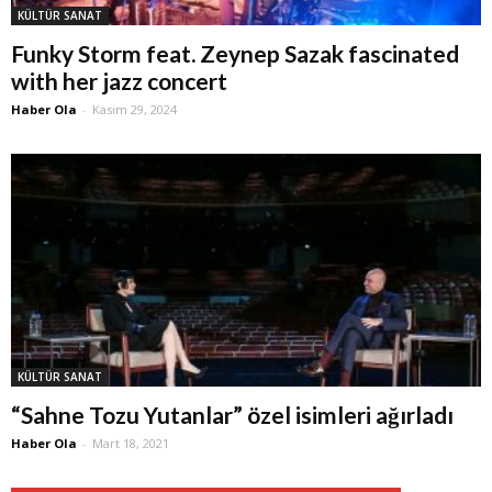
KÜLTÜR SANAT
Funky Storm feat. Zeynep Sazak fascinated
with her jazz concert
Haber Ola
-
Kasım 29, 2024
KÜLTÜR SANAT
“Sahne Tozu Yutanlar” özel isimleri ağırladı
Haber Ola
-
Mart 18, 2021