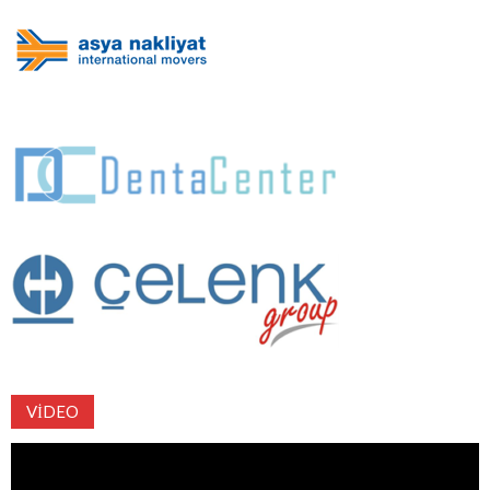
VIDEO
Video
oynatıcı