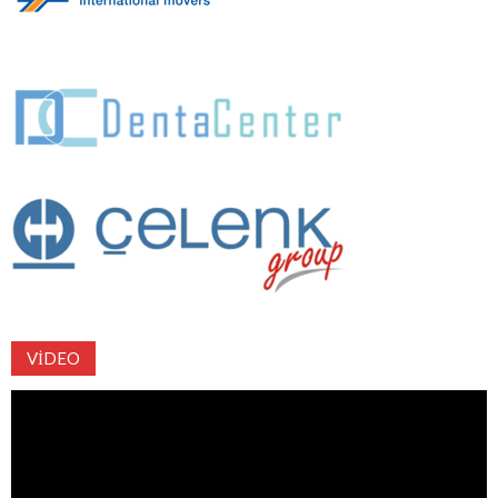
VIDEO
Video
oynatıcı