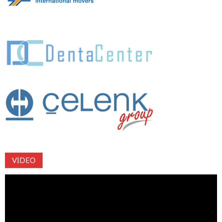
VIDEO
Video
oynatıcı