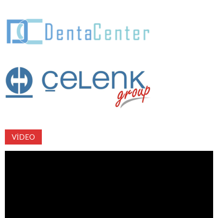
VIDEO
Video
oynatıcı