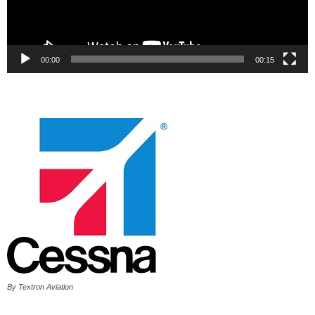
00:00
00:15
By Textron Aviation