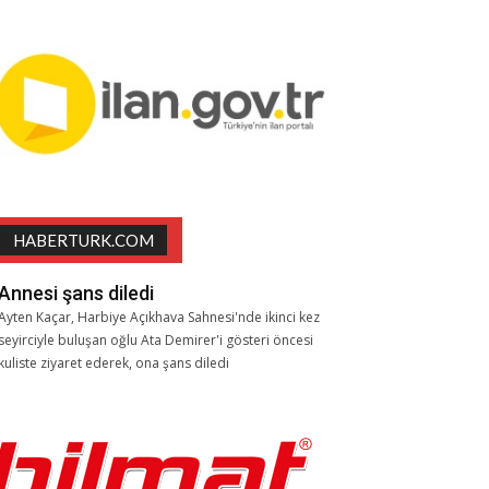
HABERTURK.COM
Annesi şans diledi
Ayten Kaçar, Harbiye Açıkhava Sahnesi'nde ikinci kez
seyirciyle buluşan oğlu Ata Demirer'i gösteri öncesi
kuliste ziyaret ederek, ona şans diledi