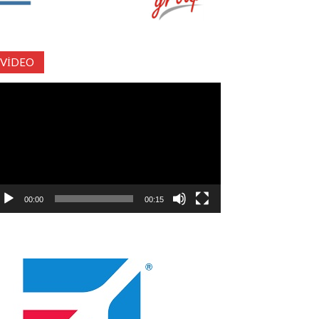
VIDEO
deo
natıcı
00:00
00:15