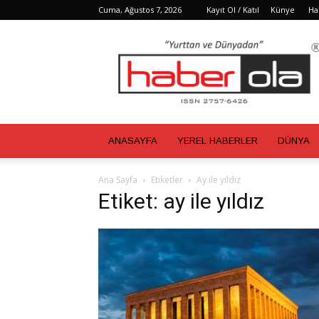
Cuma, Ağustos 7, 2026
Kayıt Ol / Katıl
Künye
Ha
Haber
Ola
ANASAYFA
YEREL HABERLER
DÜNYA
Ana Sayfa
Etiketler
Ay ile yıldız
Etiket: ay ile yıldız