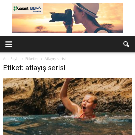
Ana Sayfa
Etiketler
Atlayış serisi
Etiket: atlayış serisi