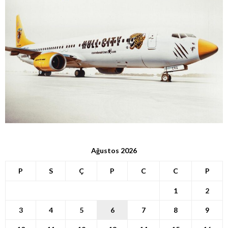
Ağustos 2026
P
S
Ç
P
C
C
P
1
2
3
4
5
6
7
8
9