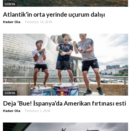
DÜNYA
Atlantik’in orta yerinde uçurum dalışı
Haber Ola
-
Temmuz 14, 2018
DÜNYA
Deja ‘Bue! İspanya’da Amerikan fırtınası esti
Haber Ola
-
Temmuz 1, 2018