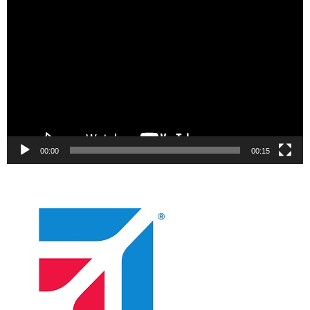
Video
oynatıcı
00:00
00:15