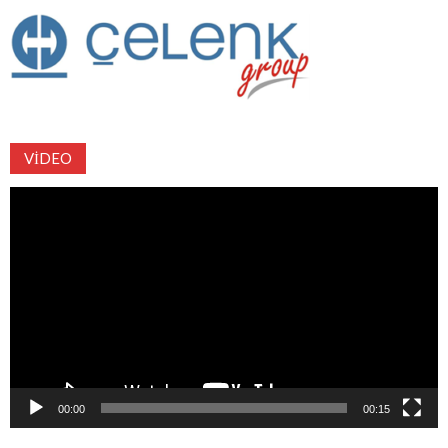
VIDEO
Video
oynatıcı
00:00
00:15