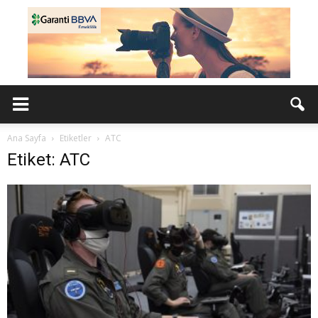
Ana Sayfa
Etiketler
ATC
Etiket: ATC