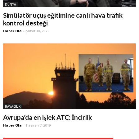
DÜNYA
Simülatör uçuş eğitimine canlı hava trafik
kontrol desteği
Haber Ola
-
Şubat 10, 2022
HAVACILIK
Avrupa’da en işlek ATC: İncirlik
Haber Ola
-
Haziran 7, 2019