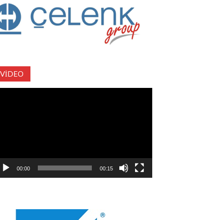
VIDEO
deo
natıcı
00:00
00:15