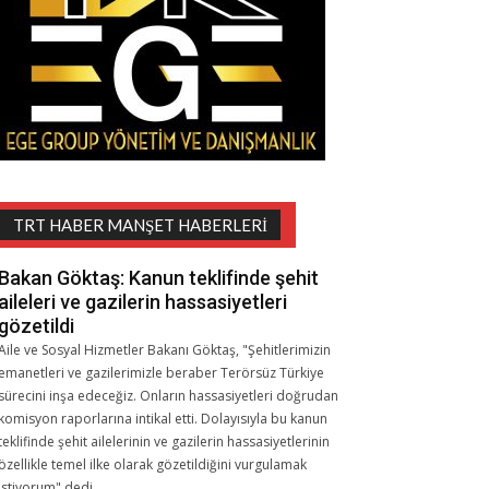
TRT HABER MANŞET HABERLERI
Bakan Göktaş: Kanun teklifinde şehit
aileleri ve gazilerin hassasiyetleri
gözetildi
Aile ve Sosyal Hizmetler Bakanı Göktaş, "Şehitlerimizin
emanetleri ve gazilerimizle beraber Terörsüz Türkiye
sürecini inşa edeceğiz. Onların hassasiyetleri doğrudan
komisyon raporlarına intikal etti. Dolayısıyla bu kanun
teklifinde şehit ailelerinin ve gazilerin hassasiyetlerinin
özellikle temel ilke olarak gözetildiğini vurgulamak
istiyorum" dedi.