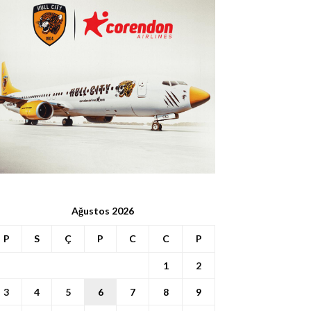
Ağustos 2026
P
S
Ç
P
C
C
P
1
2
3
4
5
6
7
8
9