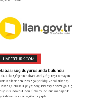
HABERTURK.COM
Babası suç duyurusunda bulundu
Ülkü Hilal Çiftçi'nin babası Ünal Çiftçi, reşit olmayan
kızının ailesinden izinsiz çalıştırıldığı ve rol arkadaşı
Hakan Çelebi ile ilişki yaşadığı iddiasıyla savcılığa suç
duyurusunda bulundu. Ünlü oyuncunun menajerlik
şirketi konuyla ilgili açıklama yaptı