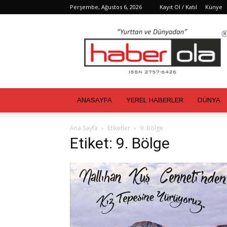
Perşembe, Ağustos 6, 2026
Kayıt Ol / Katıl
Künye
Haber
Ola
ANASAYFA
YEREL HABERLER
DÜNYA
Ana Sayfa
Etiketler
9. Bölge
Etiket: 9. Bölge