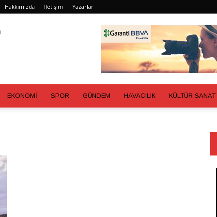
Hakkımızda
İletişim
Yazarlar
EKONOMİ
SPOR
GÜNDEM
HAVACILIK
KÜLTÜR SANAT