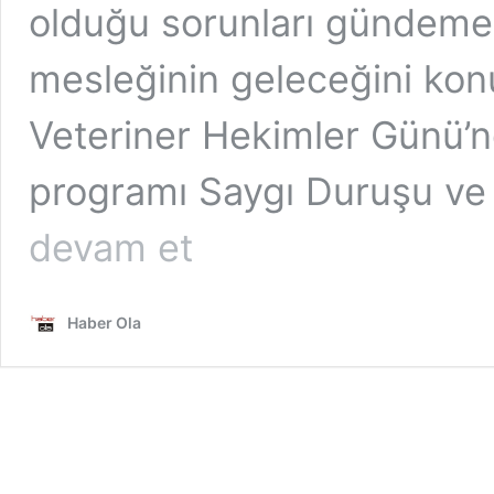
olduğu sorunları gündeme 
mesleğinin geleceğini ko
Veteriner Hekimler Günü’
programı Saygı Duruşu ve İ
Dünya
devam et
Veteriner
Hekimler
Günü
Haber Ola
farklı
etkinliklerle
kutlandı